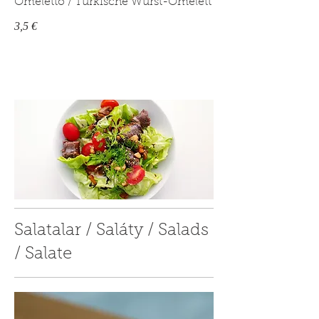
Omeletto / Türkische Wurst-Omelett
3,5 €
Salatalar / Saláty / Salads
/ Salate