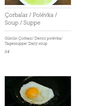
Çorbalar / Polévka /
Soup / Suppe
Günün Çorbası/ Denní polévka/
Tagessuppe/ Daily soup
3 €