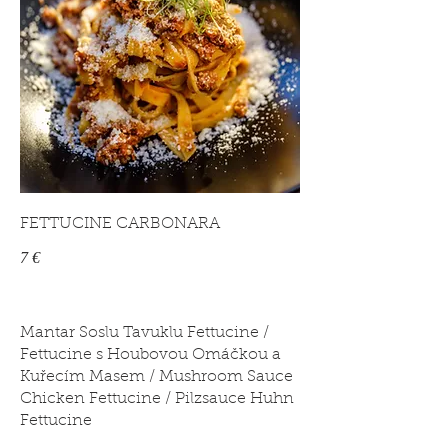
FETTUCINE CARBONARA
7 €
Mantar Soslu Tavuklu Fettucine /
Fettucine s Houbovou Omáčkou a
Kuřecím Masem / Mushroom Sauce
Chicken Fettucine / Pilzsauce Huhn
Fettucine