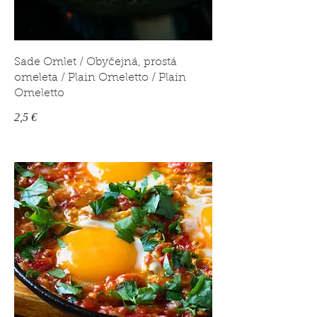
Sade Omlet / Obyčejná, prostá
omeleta / Plain Omeletto / Plain
Omeletto
2,5 €